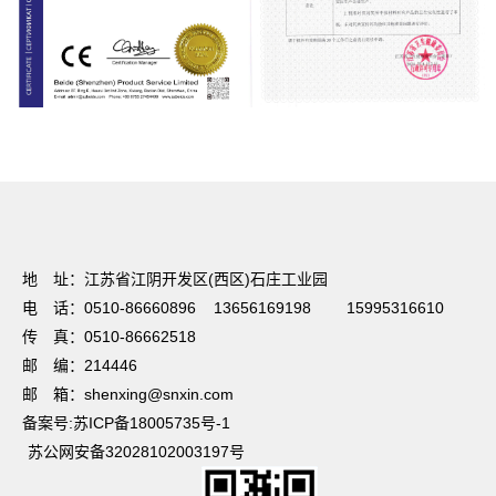
友情链接：
篮球培训
电动感应门
温室大棚
UV光解废气处理
焊接项目分
包
电梯装潢
不锈钢储罐
蔬菜保鲜
无锡保安公司
法兰加工机
超细纤维布
地 址：江苏省江阴开发区(西区)石庄工业园
电 话：0510-86660896 13656169198 15995316610
传 真：0510-86662518
邮 编：214446
邮 箱：shenxing@snxin.com
备案号:苏ICP备18005735号-1
苏公网安备32028102003197号