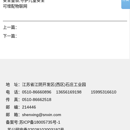
安全童锁,守护儿童安全
可增配物联网
上一篇：
下一篇：
友情链接：
篮球培训
电动感应门
温室大棚
UV光解废气处理
焊接项目分
包
电梯装潢
不锈钢储罐
蔬菜保鲜
无锡保安公司
法兰加工机
超细纤维布
地 址：江苏省江阴开发区(西区)石庄工业园
电 话：0510-86660896 13656169198 15995316610
传 真：0510-86662518
邮 编：214446
邮 箱：shenxing@snxin.com
备案号:苏ICP备18005735号-1
苏公网安备32028102003197号